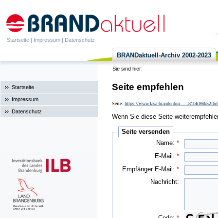
Startseite
|
Impressum
|
Datenschutz
BRANDaktuell-Archiv 2002-2023
Sie sind hier:
Seite empfehlen
Startseite
Impressum
Seite:
https://www.lasa-brandenbur......81bfc86b52f
Datenschutz
Wenn Sie diese Seite weiterempfehlen 
Seite versenden
Name:
*
E-Mail:
*
Empfänger E-Mail:
*
Nachricht:
Code:
*