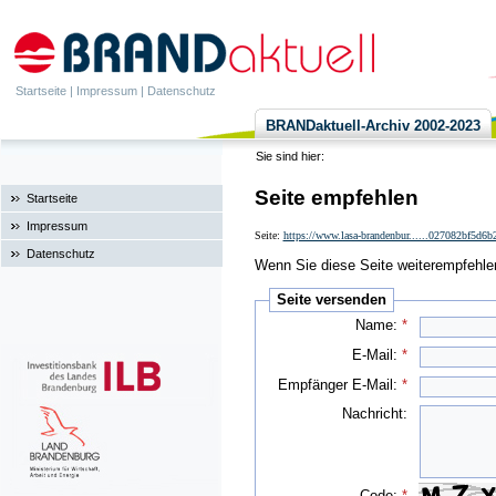
Startseite
|
Impressum
|
Datenschutz
BRANDaktuell-Archiv 2002-2023
Sie sind hier:
Seite empfehlen
Startseite
Impressum
Seite:
https://www.lasa-brandenbur......027082bf5d6b
Datenschutz
Wenn Sie diese Seite weiterempfehlen 
Seite versenden
Name:
*
E-Mail:
*
Empfänger E-Mail:
*
Nachricht:
Code:
*