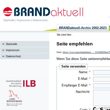
Startseite
|
Impressum
|
Datenschutz
BRANDaktuell-Archiv 2002-2023
Sie sind hier:
Seite empfehlen
Startseite
Impressum
Seite:
https://www.lasa-brandenbur......5554fdf306a
Datenschutz
Wenn Sie diese Seite weiterempfehlen 
Seite versenden
Name:
*
E-Mail:
*
Empfänger E-Mail:
*
Nachricht:
Code:
*