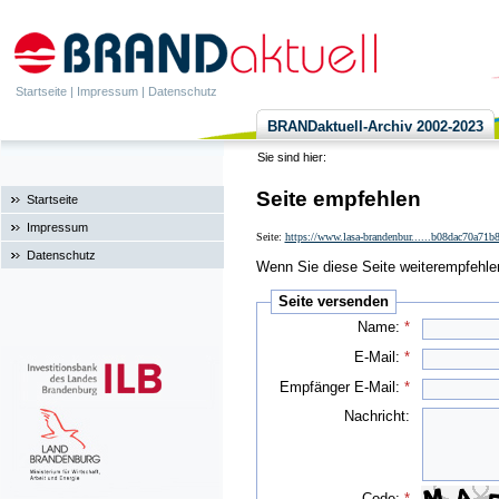
Startseite
|
Impressum
|
Datenschutz
BRANDaktuell-Archiv 2002-2023
Sie sind hier:
Seite empfehlen
Startseite
Impressum
Seite:
https://www.lasa-brandenbur......b08dac70a71
Datenschutz
Wenn Sie diese Seite weiterempfehlen 
Seite versenden
Name:
*
E-Mail:
*
Empfänger E-Mail:
*
Nachricht:
Code:
*