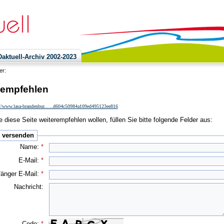
ktuell-Archiv 2002-2023
ier:
 empfehlen
://www.lasa-brandenbur......d604c50984a109ed495123ee816
 diese Seite weiterempfehlen wollen, füllen Sie bitte folgende Felder aus:
e versenden
Name:
*
E-Mail:
*
änger E-Mail:
*
Nachricht:
Code:
*