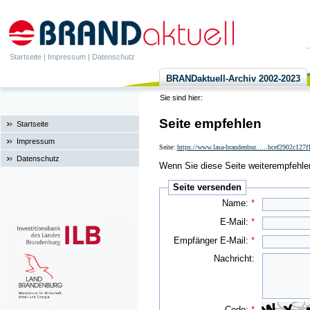
Startseite
|
Impressum
|
Datenschutz
BRANDaktuell-Archiv 2002-2023
Sie sind hier:
Seite empfehlen
Startseite
Impressum
Seite:
https://www.lasa-brandenbur......bcef2902c12
Datenschutz
Wenn Sie diese Seite weiterempfehlen 
Seite versenden
Name:
*
E-Mail:
*
Empfänger E-Mail:
*
Nachricht:
Code:
*