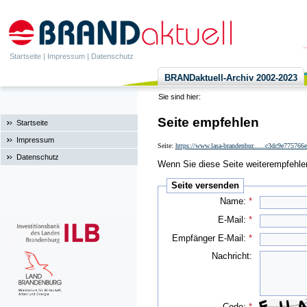
Startseite
|
Impressum
|
Datenschutz
BRANDaktuell-Archiv 2002-2023
Sie sind hier:
Seite empfehlen
Startseite
Impressum
Seite:
https://www.lasa-brandenbur......c3dc9e77576
Datenschutz
Wenn Sie diese Seite weiterempfehlen 
Seite versenden
Name:
*
E-Mail:
*
Empfänger E-Mail:
*
Nachricht:
Code:
*