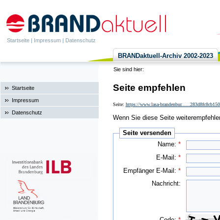
Startseite
|
Impressum
|
Datenschutz
BRANDaktuell-Archiv 2002-2023
Sie sind hier:
Seite empfehlen
Startseite
Impressum
Seite:
https://www.lasa-brandenbur......283d8fc8cb1
Datenschutz
Wenn Sie diese Seite weiterempfehlen 
Seite versenden
Name:
*
E-Mail:
*
Empfänger E-Mail:
*
Nachricht:
Code:
*