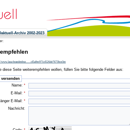
ktuell-Archiv 2002-2023
ier:
 empfehlen
//www.lasa-brandenbur......cf5a9ec971cf526de7673bce3ec
 diese Seite weiterempfehlen wollen, füllen Sie bitte folgende Felder aus:
e versenden
Name:
*
E-Mail:
*
änger E-Mail:
*
Nachricht:
Code:
*