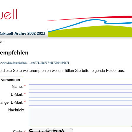
ktuell-Archiv 2002-2023
ier:
 empfehlen
://www.lasa-brandenbur......cec7711fdd7174d170b84495c71
 diese Seite weiterempfehlen wollen, füllen Sie bitte folgende Felder aus:
e versenden
Name:
*
E-Mail:
*
änger E-Mail:
*
Nachricht:
Code:
*