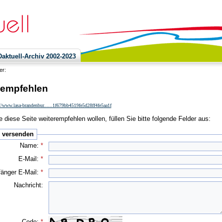
ktuell-Archiv 2002-2023
ier:
 empfehlen
//www.lasa-brandenbur......1f679bb4519fe5d28ff4fe5aa1f
 diese Seite weiterempfehlen wollen, füllen Sie bitte folgende Felder aus:
e versenden
Name:
*
E-Mail:
*
änger E-Mail:
*
Nachricht:
Code:
*