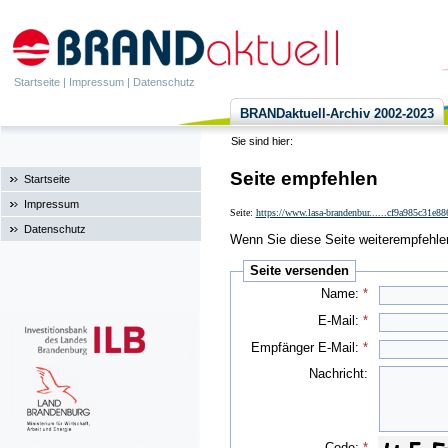
Startseite
|
Impressum
|
Datenschutz
BRANDaktuell-Archiv 2002-2023
Sie sind hier:
Seite empfehlen
Startseite
Impressum
Seite:
https://www.lasa-brandenbur......cf9a985c31e8
Datenschutz
Wenn Sie diese Seite weiterempfehlen 
Seite versenden
Name:
*
E-Mail:
*
Empfänger E-Mail:
*
Nachricht:
Code:
*