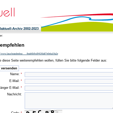
ktuell-Archiv 2002-2023
ier:
 empfehlen
//www.lasa-brandenbur......8eab6b9cd9426fa87e0eba19a2e
 diese Seite weiterempfehlen wollen, füllen Sie bitte folgende Felder aus:
e versenden
Name:
*
E-Mail:
*
änger E-Mail:
*
Nachricht:
Code:
*