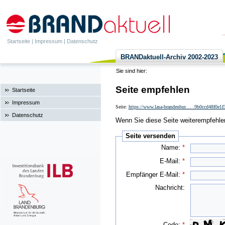
Startseite
|
Impressum
|
Datenschutz
BRANDaktuell-Archiv 2002-2023
Sie sind hier:
Seite empfehlen
Startseite
Impressum
Seite:
https://www.lasa-brandenbur......9b0ccd48f0e1
Datenschutz
Wenn Sie diese Seite weiterempfehlen 
Seite versenden
Name:
*
E-Mail:
*
Empfänger E-Mail:
*
Nachricht:
Code:
*