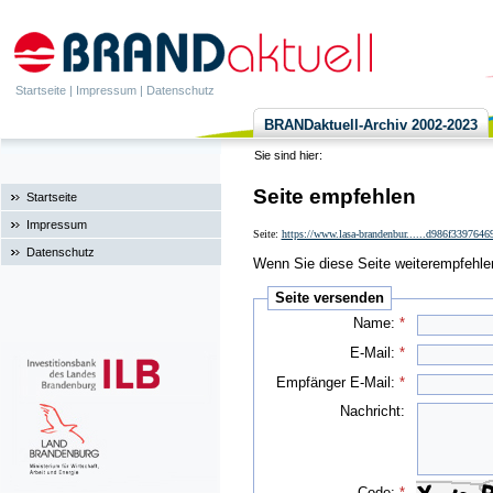
Startseite
|
Impressum
|
Datenschutz
BRANDaktuell-Archiv 2002-2023
Sie sind hier:
Seite empfehlen
Startseite
Impressum
Seite:
https://www.lasa-brandenbur......d986f339764
Datenschutz
Wenn Sie diese Seite weiterempfehlen 
Seite versenden
Name:
*
E-Mail:
*
Empfänger E-Mail:
*
Nachricht:
Code:
*