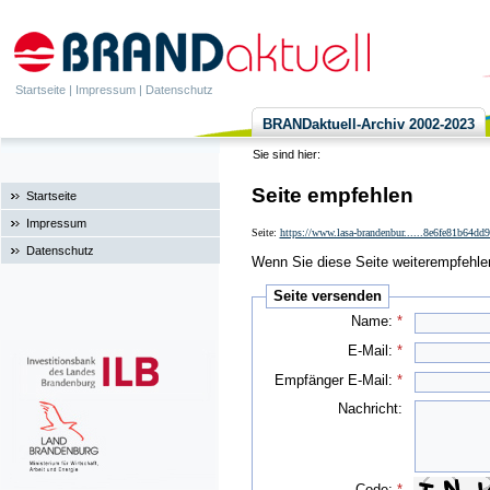
Startseite
|
Impressum
|
Datenschutz
BRANDaktuell-Archiv 2002-2023
Sie sind hier:
Seite empfehlen
Startseite
Impressum
Seite:
https://www.lasa-brandenbur......8e6fe81b64d
Datenschutz
Wenn Sie diese Seite weiterempfehlen 
Seite versenden
Name:
*
E-Mail:
*
Empfänger E-Mail:
*
Nachricht:
Code:
*