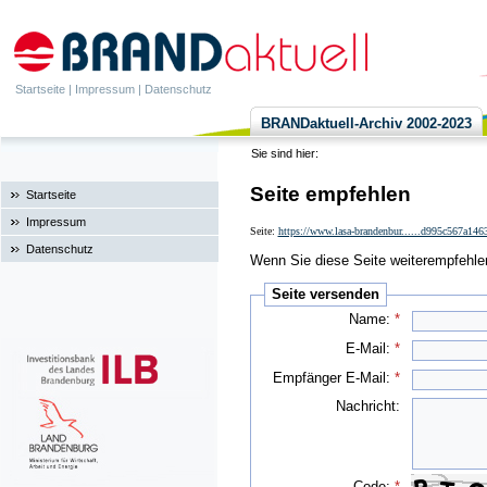
Startseite
|
Impressum
|
Datenschutz
BRANDaktuell-Archiv 2002-2023
Sie sind hier:
Seite empfehlen
Startseite
Impressum
Seite:
https://www.lasa-brandenbur......d995c567a14
Datenschutz
Wenn Sie diese Seite weiterempfehlen 
Seite versenden
Name:
*
E-Mail:
*
Empfänger E-Mail:
*
Nachricht:
Code:
*