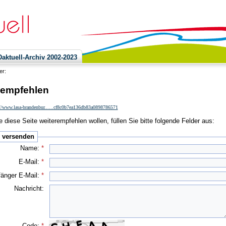
ktuell-Archiv 2002-2023
ier:
 empfehlen
://www.lasa-brandenbur......cf8c0b7ea136db83a0898786571
 diese Seite weiterempfehlen wollen, füllen Sie bitte folgende Felder aus:
e versenden
Name:
*
E-Mail:
*
änger E-Mail:
*
Nachricht:
Code:
*