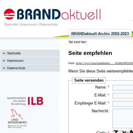
Startseite
|
Impressum
|
Datenschutz
BRANDaktuell-Archiv 2002-2023
Sie sind hier:
Seite empfehlen
Startseite
Impressum
Seite:
https://www.lasa-brandenbur......42fa0d38032b
Datenschutz
Wenn Sie diese Seite weiterempfehlen 
Seite versenden
Name:
*
E-Mail:
*
Empfänger E-Mail:
*
Nachricht:
Code:
*