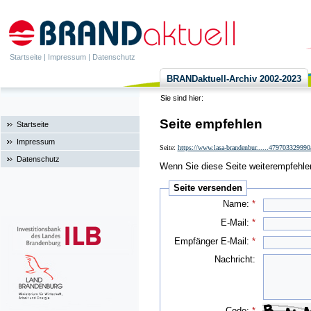
Startseite
|
Impressum
|
Datenschutz
BRANDaktuell-Archiv 2002-2023
Sie sind hier:
Seite empfehlen
Startseite
Impressum
Seite:
https://www.lasa-brandenbur......4797033299
Datenschutz
Wenn Sie diese Seite weiterempfehlen 
Seite versenden
Name:
*
E-Mail:
*
Empfänger E-Mail:
*
Nachricht:
Code:
*