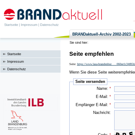
Startseite
|
Impressum
|
Datenschutz
BRANDaktuell-Archiv 2002-2023
Sie sind hier:
Seite empfehlen
Startseite
Impressum
Seite:
https://www.lasa-brandenbur......060ee1c34f85
Datenschutz
Wenn Sie diese Seite weiterempfehlen 
Seite versenden
Name:
*
E-Mail:
*
Empfänger E-Mail:
*
Nachricht:
Code:
*