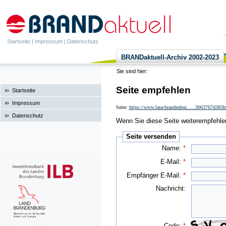
Startseite
|
Impressum
|
Datenschutz
BRANDaktuell-Archiv 2002-2023
Sie sind hier:
Seite empfehlen
Startseite
Impressum
Seite:
https://www.lasa-brandenbur......3063767d38
Datenschutz
Wenn Sie diese Seite weiterempfehlen 
Seite versenden
Name:
*
E-Mail:
*
Empfänger E-Mail:
*
Nachricht:
Code:
*