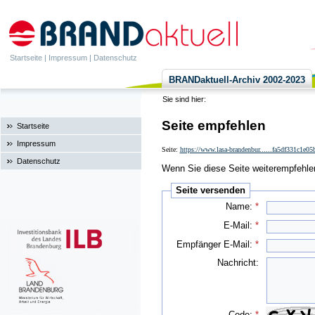
Startseite
|
Impressum
|
Datenschutz
BRANDaktuell-Archiv 2002-2023
Sie sind hier:
Seite empfehlen
Startseite
Impressum
Seite:
https://www.lasa-brandenbur......fa5df331c1e05
Datenschutz
Wenn Sie diese Seite weiterempfehlen 
Seite versenden
Name:
*
E-Mail:
*
Empfänger E-Mail:
*
Nachricht:
Code:
*