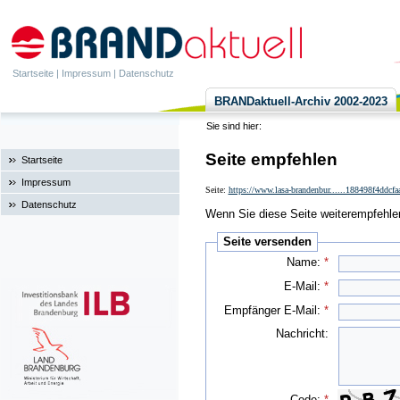
Startseite
|
Impressum
|
Datenschutz
BRANDaktuell-Archiv 2002-2023
Sie sind hier:
Seite empfehlen
Startseite
Impressum
Seite:
https://www.lasa-brandenbur......188498f4ddcf
Datenschutz
Wenn Sie diese Seite weiterempfehlen 
Seite versenden
Name:
*
E-Mail:
*
Empfänger E-Mail:
*
Nachricht:
Code:
*