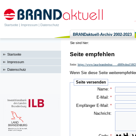
Startseite
|
Impressum
|
Datenschutz
BRANDaktuell-Archiv 2002-2023
Sie sind hier:
Seite empfehlen
Startseite
Impressum
Seite:
https://www.lasa-brandenbur......d889cdea158
Datenschutz
Wenn Sie diese Seite weiterempfehlen 
Seite versenden
Name:
*
E-Mail:
*
Empfänger E-Mail:
*
Nachricht:
Code:
*