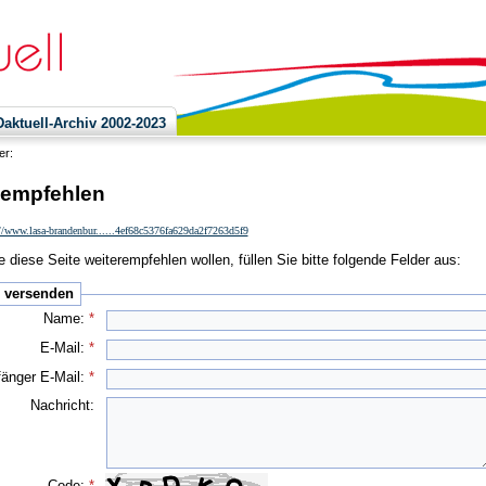
ktuell-Archiv 2002-2023
ier:
 empfehlen
//www.lasa-brandenbur......4ef68c5376fa629da2f7263d5f9
 diese Seite weiterempfehlen wollen, füllen Sie bitte folgende Felder aus:
e versenden
Name:
*
E-Mail:
*
änger E-Mail:
*
Nachricht:
Code:
*