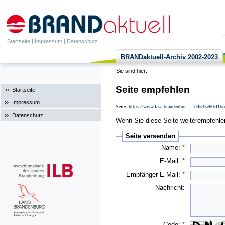
Startseite
|
Impressum
|
Datenschutz
BRANDaktuell-Archiv 2002-2023
Sie sind hier:
Seite empfehlen
Startseite
Impressum
Seite:
https://www.lasa-brandenbur......d4535e60cf1
Datenschutz
Wenn Sie diese Seite weiterempfehlen 
Seite versenden
Name:
*
E-Mail:
*
Empfänger E-Mail:
*
Nachricht:
Code:
*