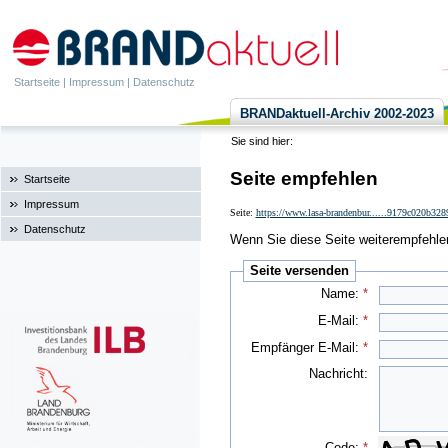
Startseite
|
Impressum
|
Datenschutz
BRANDaktuell-Archiv 2002-2023
Sie sind hier:
Seite empfehlen
Startseite
Impressum
Seite:
https://www.lasa-brandenbur......9179c020b32
Datenschutz
Wenn Sie diese Seite weiterempfehlen 
Seite versenden
Name:
*
E-Mail:
*
Empfänger E-Mail:
*
Nachricht:
Code:
*