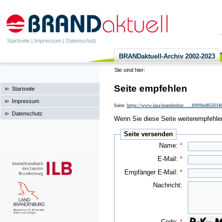
Startseite
|
Impressum
|
Datenschutz
BRANDaktuell-Archiv 2002-2023
Sie sind hier:
Seite empfehlen
Startseite
Impressum
Seite:
https://www.lasa-brandenbur......8909bdf6503
Datenschutz
Wenn Sie diese Seite weiterempfehlen 
Seite versenden
Name:
*
E-Mail:
*
Empfänger E-Mail:
*
Nachricht:
Code:
*