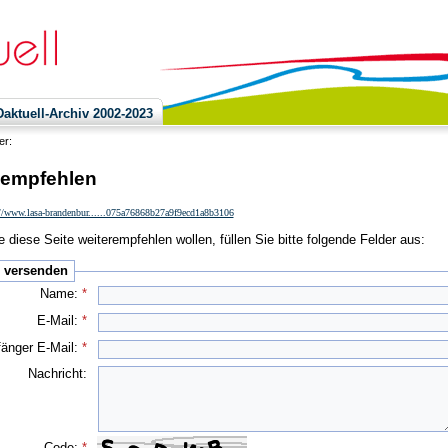
ktuell-Archiv 2002-2023
ier:
 empfehlen
://www.lasa-brandenbur......075a76868b27a9f9ecd1a8b3106
 diese Seite weiterempfehlen wollen, füllen Sie bitte folgende Felder aus:
e versenden
Name:
*
E-Mail:
*
änger E-Mail:
*
Nachricht:
Code:
*