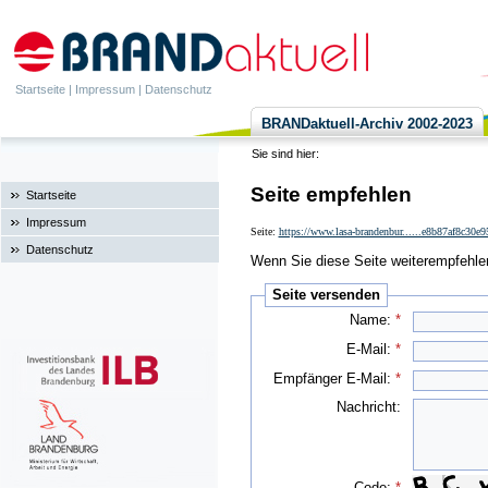
Startseite
|
Impressum
|
Datenschutz
BRANDaktuell-Archiv 2002-2023
Sie sind hier:
Seite empfehlen
Startseite
Impressum
Seite:
https://www.lasa-brandenbur......e8b87af8c30e
Datenschutz
Wenn Sie diese Seite weiterempfehlen 
Seite versenden
Name:
*
E-Mail:
*
Empfänger E-Mail:
*
Nachricht:
Code:
*