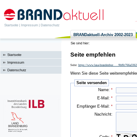
Startseite
|
Impressum
|
Datenschutz
BRANDaktuell-Archiv 2002-2023
Sie sind hier:
Seite empfehlen
Startseite
Impressum
Seite:
https://www.lasa-brandenbur......9bf0c766a33
Datenschutz
Wenn Sie diese Seite weiterempfehlen 
Seite versenden
Name:
*
E-Mail:
*
Empfänger E-Mail:
*
Nachricht:
Code:
*