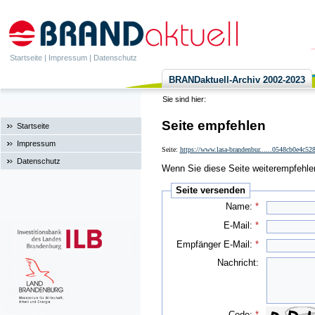
Startseite
|
Impressum
|
Datenschutz
BRANDaktuell-Archiv 2002-2023
Sie sind hier:
Seite empfehlen
Startseite
Impressum
Seite:
https://www.lasa-brandenbur......0548cb0e4c5
Datenschutz
Wenn Sie diese Seite weiterempfehlen 
Seite versenden
Name:
*
E-Mail:
*
Empfänger E-Mail:
*
Nachricht:
Code:
*