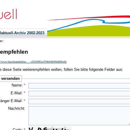
ktuell-Archiv 2002-2023
ier:
 empfehlen
//www.lasa-brandenbur......c5620961a704b64fe99a80fce6c
 diese Seite weiterempfehlen wollen, füllen Sie bitte folgende Felder aus:
e versenden
Name:
*
E-Mail:
*
änger E-Mail:
*
Nachricht:
Code:
*