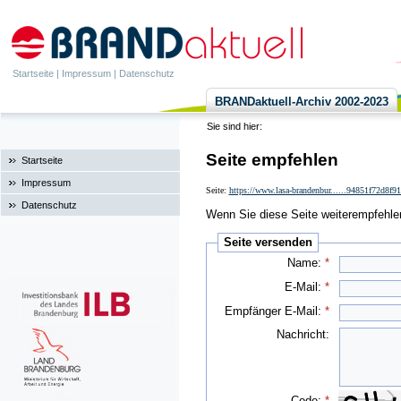
Startseite
|
Impressum
|
Datenschutz
BRANDaktuell-Archiv 2002-2023
Sie sind hier:
Seite empfehlen
Startseite
Impressum
Seite:
https://www.lasa-brandenbur......94851f72d8f
Datenschutz
Wenn Sie diese Seite weiterempfehlen 
Seite versenden
Name:
*
E-Mail:
*
Empfänger E-Mail:
*
Nachricht:
Code:
*