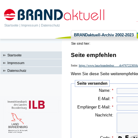
Startseite
|
Impressum
|
Datenschutz
BRANDaktuell-Archiv 2002-2023
Sie sind hier:
Seite empfehlen
Startseite
Impressum
Seite:
https://www.lasa-brandenbur......dc47672230
Datenschutz
Wenn Sie diese Seite weiterempfehlen 
Seite versenden
Name:
*
E-Mail:
*
Empfänger E-Mail:
*
Nachricht:
Code:
*