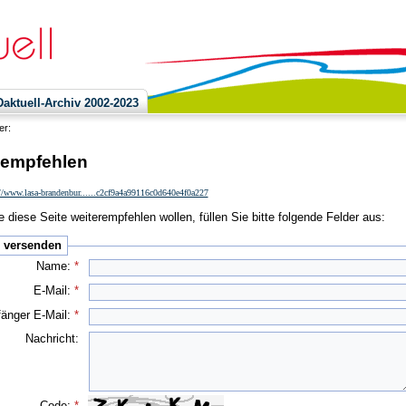
ktuell-Archiv 2002-2023
ier:
 empfehlen
//www.lasa-brandenbur......c2cf9a4a99116c0d640e4f0a227
 diese Seite weiterempfehlen wollen, füllen Sie bitte folgende Felder aus:
e versenden
Name:
*
E-Mail:
*
änger E-Mail:
*
Nachricht:
Code:
*