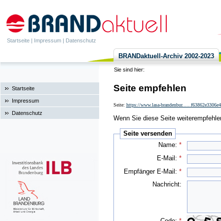
Startseite
|
Impressum
|
Datenschutz
BRANDaktuell-Archiv 2002-2023
Sie sind hier:
Seite empfehlen
Startseite
Impressum
Seite:
https://www.lasa-brandenbur......f63862e3306e
Datenschutz
Wenn Sie diese Seite weiterempfehlen 
Seite versenden
Name:
*
E-Mail:
*
Empfänger E-Mail:
*
Nachricht:
Code:
*