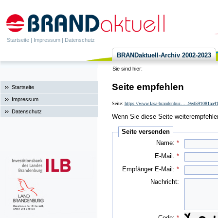
Startseite
|
Impressum
|
Datenschutz
BRANDaktuell-Archiv 2002-2023
Sie sind hier:
Seite empfehlen
Startseite
Impressum
Seite:
https://www.lasa-brandenbur......9ed591081aa
Datenschutz
Wenn Sie diese Seite weiterempfehlen 
Seite versenden
Name:
*
E-Mail:
*
Empfänger E-Mail:
*
Nachricht:
Code:
*