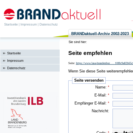
Startseite
|
Impressum
|
Datenschutz
BRANDaktuell-Archiv 2002-2023
Sie sind hier:
Seite empfehlen
Startseite
Impressum
Seite:
https://www.lasa-brandenbur......10f8c9a82b65
Datenschutz
Wenn Sie diese Seite weiterempfehlen 
Seite versenden
Name:
*
E-Mail:
*
Empfänger E-Mail:
*
Nachricht:
Code:
*