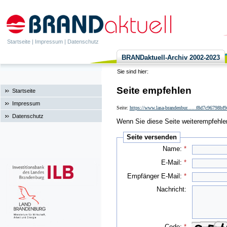
Startseite
|
Impressum
|
Datenschutz
BRANDaktuell-Archiv 2002-2023
Sie sind hier:
Seite empfehlen
Startseite
Impressum
Seite:
https://www.lasa-brandenbur......f8d7c96798bf
Datenschutz
Wenn Sie diese Seite weiterempfehlen 
Seite versenden
Name:
*
E-Mail:
*
Empfänger E-Mail:
*
Nachricht:
Code:
*