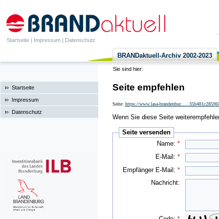
Startseite
|
Impressum
|
Datenschutz
BRANDaktuell-Archiv 2002-2023
Sie sind hier:
Seite empfehlen
Startseite
Impressum
Seite:
https://www.lasa-brandenbur......35b481c2859
Datenschutz
Wenn Sie diese Seite weiterempfehlen 
Seite versenden
Name:
*
E-Mail:
*
Empfänger E-Mail:
*
Nachricht:
Code:
*