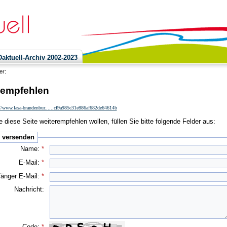
ktuell-Archiv 2002-2023
ier:
 empfehlen
://www.lasa-brandenbur......cf9a985c31e886af682de64614b
 diese Seite weiterempfehlen wollen, füllen Sie bitte folgende Felder aus:
e versenden
Name:
*
E-Mail:
*
änger E-Mail:
*
Nachricht:
Code:
*