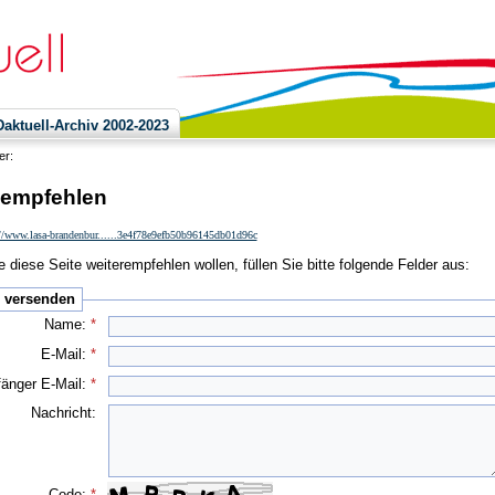
ktuell-Archiv 2002-2023
ier:
 empfehlen
://www.lasa-brandenbur......3e4f78e9efb50b96145db01d96c
 diese Seite weiterempfehlen wollen, füllen Sie bitte folgende Felder aus:
e versenden
Name:
*
E-Mail:
*
änger E-Mail:
*
Nachricht:
Code:
*