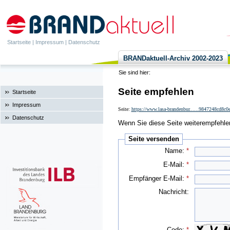
Startseite
|
Impressum
|
Datenschutz
BRANDaktuell-Archiv 2002-2023
Sie sind hier:
Seite empfehlen
Startseite
Impressum
Seite:
https://www.lasa-brandenbur......9847248cd8c
Datenschutz
Wenn Sie diese Seite weiterempfehlen 
Seite versenden
Name:
*
E-Mail:
*
Empfänger E-Mail:
*
Nachricht:
Code:
*