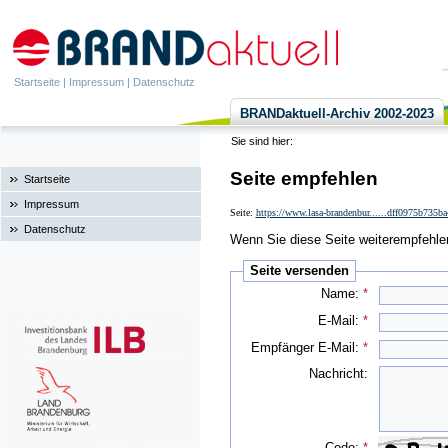
Startseite
|
Impressum
|
Datenschutz
BRANDaktuell-Archiv 2002-2023
Sie sind hier:
Seite empfehlen
Startseite
Impressum
Seite:
https://www.lasa-brandenbur......dff0975b735
Datenschutz
Wenn Sie diese Seite weiterempfehlen 
Seite versenden
Name:
*
E-Mail:
*
Empfänger E-Mail:
*
Nachricht:
Code:
*