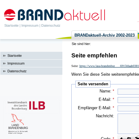
Startseite
|
Impressum
|
Datenschutz
BRANDaktuell-Archiv 2002-2023
Sie sind hier:
Seite empfehlen
Startseite
Impressum
Seite:
https://www.lasa-brandenbur......6915fdaab03
Datenschutz
Wenn Sie diese Seite weiterempfehlen 
Seite versenden
Name:
*
E-Mail:
*
Empfänger E-Mail:
*
Nachricht:
Code:
*