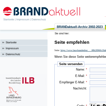
Startseite
|
Impressum
|
Datenschutz
BRANDaktuell-Archiv 2002-2023
Sie sind hier:
Seite empfehlen
Startseite
Impressum
Seite:
https://www.lasa-brandenbur......88b28960c18
Datenschutz
Wenn Sie diese Seite weiterempfehlen 
Seite versenden
Name:
*
E-Mail:
*
Empfänger E-Mail:
*
Nachricht:
Code:
*