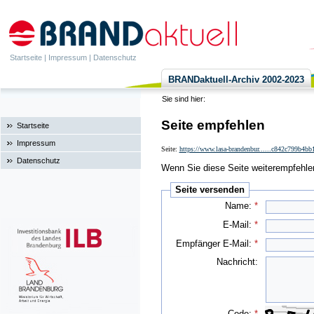
Startseite
|
Impressum
|
Datenschutz
BRANDaktuell-Archiv 2002-2023
Sie sind hier:
Seite empfehlen
Startseite
Impressum
Seite:
https://www.lasa-brandenbur......c842c799b4b
Datenschutz
Wenn Sie diese Seite weiterempfehlen 
Seite versenden
Name:
*
E-Mail:
*
Empfänger E-Mail:
*
Nachricht:
Code:
*