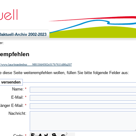
ktuell-Archiv 2002-2023
ier:
 empfehlen
://www.lasa-brandenbur......9f8150d4302e317b7611d86a207
 diese Seite weiterempfehlen wollen, füllen Sie bitte folgende Felder aus:
e versenden
Name:
*
E-Mail:
*
änger E-Mail:
*
Nachricht:
Code:
*